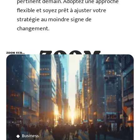
pertinent demain. Adoptez une approche
flexible et soyez prêt à ajuster votre
stratégie au moindre signe de
changement.
ZOOM
ZOOM SUR…
SUR…
Business