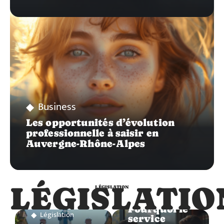
Business
Les opportunités d’évolution
professionnelle à saisir en
Auvergne-Rhône-Alpes
LÉGISLATIO
LÉGISLATION
Législation
Pourquoi le
Législation
service