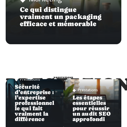
Ce qui distingue
vraiment un packaging
efficace et mémorable
PRESTATIO
Prestations
PRESTATIONS
Sécurité
Prestations
d’entreprise :
l’expertise
Les étapes
professionnel
essentielles
le qui fait
pour réussir
vraiment la
un audit SEO
différence
approfondi