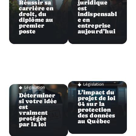
Réussir sa
juridique
carrière en
est
droit, du
indispensabl
diplôme au
e en
premier
entreprise
poste
aujourd’hui
Législation
Législation
L’impact du
Déterminer
projet de loi
si votre idée
64 sur la
est
protection
vraiment
des données
protégée
au Québec
par la loi