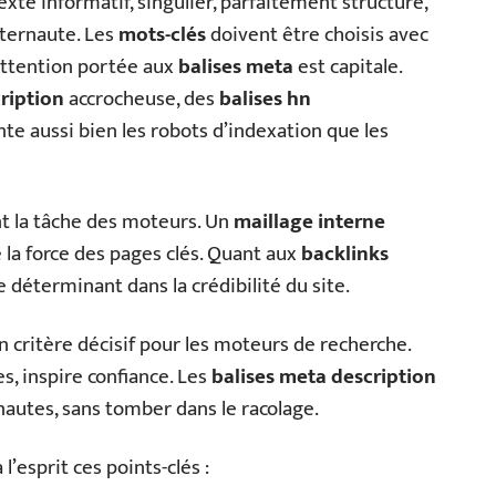
 texte informatif, singulier, parfaitement structuré,
nternaute. Les
mots-clés
doivent être choisis avec
’attention portée aux
balises meta
est capitale.
ription
accrocheuse, des
balises hn
te aussi bien les robots d’indexation que les
nt la tâche des moteurs. Un
maillage interne
 la force des pages clés. Quant aux
backlinks
 déterminant dans la crédibilité du site.
 critère décisif pour les moteurs de recherche.
es, inspire confiance. Les
balises meta description
nautes, sans tomber dans le racolage.
l’esprit ces points-clés :