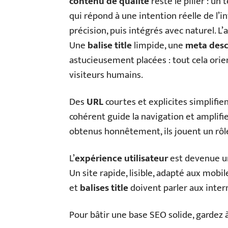
contenu de qualité
reste le pilier : un
qui répond à une intention réelle de l’i
précision, puis intégrés avec naturel. L
Une
balise title
limpide, une
meta desc
astucieusement placées : tout cela orien
visiteurs humains.
Des
URL
courtes et explicites simplifie
cohérent guide la navigation et amplifie
obtenus honnêtement, ils jouent un rôle
L’
expérience utilisateur
est devenue un
Un site rapide, lisible, adapté aux mobil
et
balises title
doivent parler aux inter
Pour bâtir une base SEO solide, gardez à 