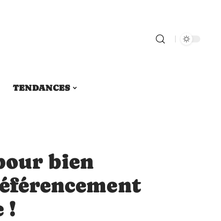
TENDANCES
pour bien
référencement
 !