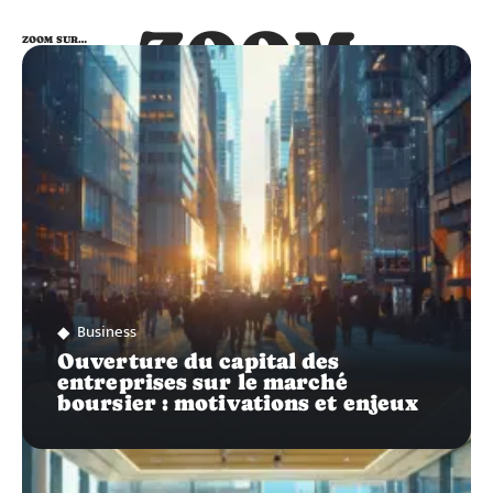
ZOOM
ZOOM SUR…
SUR…
Business
Ouverture du capital des
entreprises sur le marché
boursier : motivations et enjeux