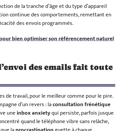
ction de la tranche d’âge et du type d’appareil
lution continue des comportements, remettant en
fficacité des envois programmés.
 pour bien optimiser son référencement naturel
envoi des emails fait toute
es de travail, pour le meilleur comme pour le pire.
pagne d’un revers : la
consultation frénétique
ive une
inbox anxiety
qui persiste, parfois jusque
concentré quand le téléphone vibre sans relâche,
 que la
procrastination
guette à chaque