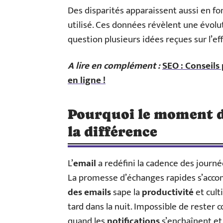
Des disparités apparaissent aussi en fon
utilisé. Ces données révèlent une évo
question plusieurs idées reçues sur l’e
A lire en complément :
SEO : Conseils
en ligne !
Pourquoi le moment d’
la différence
L’
email
a redéfini la cadence des journé
La promesse d’échanges rapides s’accom
des emails
sape la
productivité
et cult
tard dans la nuit. Impossible de rester 
quand les
notifications
s’enchaînent et