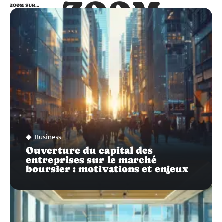
ZOOM
ZOOM SUR…
SUR…
Business
Ouverture du capital des
entreprises sur le marché
boursier : motivations et enjeux