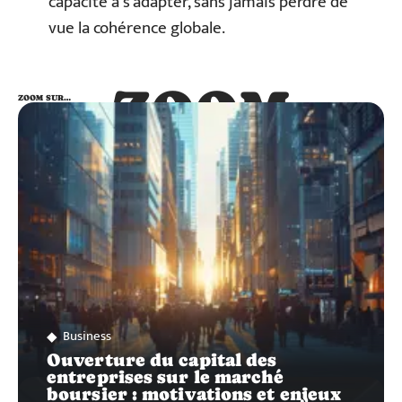
capacité à s’adapter, sans jamais perdre de
vue la cohérence globale.
ZOOM
ZOOM SUR…
SUR…
Business
Ouverture du capital des
entreprises sur le marché
boursier : motivations et enjeux