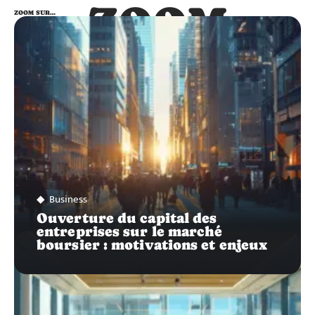
ZOOM
ZOOM SUR…
SUR…
Business
Ouverture du capital des
entreprises sur le marché
boursier : motivations et enjeux