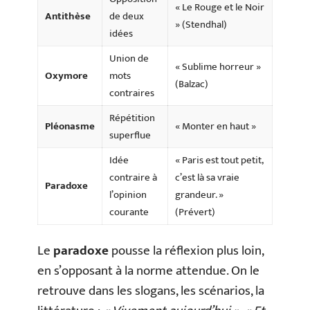
« Le Rouge et le Noir
Antithèse
de deux
» (Stendhal)
idées
Union de
« Sublime horreur »
Oxymore
mots
(Balzac)
contraires
Répétition
Pléonasme
« Monter en haut »
superflue
Idée
« Paris est tout petit,
contraire à
c’est là sa vraie
Paradoxe
l’opinion
grandeur. »
courante
(Prévert)
Le
paradoxe
pousse la réflexion plus loin,
en s’opposant à la norme attendue. On le
retrouve dans les slogans, les scénarios, la