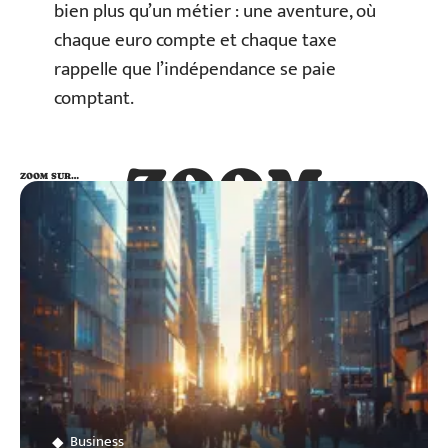
bien plus qu’un métier : une aventure, où
chaque euro compte et chaque taxe
rappelle que l’indépendance se paie
comptant.
ZOOM
ZOOM SUR…
SUR…
Business